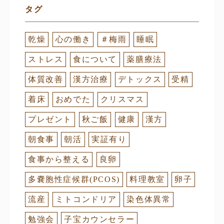
タグ
乾燥
心の働き
＃梅雨
睡眠
ストレス
食について
薬膳療法
体質改善
漢方治療
デトックス
受精
着床
おめでた
クリスマス
プレゼント
秋ご飯
健康
漢方
朝食事
朝活
実証有り
食事から整える
良卵
多嚢胞性症候群(PCOS)
料理教室
卵子
流産
ミトコンドリア
染色体異常
勉強会
子宝カウンセラー