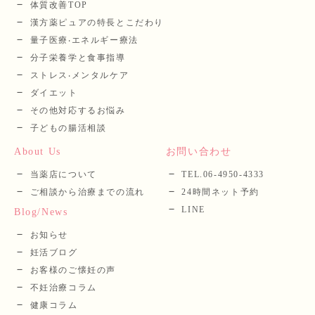
体質改善TOP
漢⽅薬ピュアの特長とこだわり
量⼦医療‧エネルギー療法
分⼦栄養学と⾷事指導
ストレス‧メンタルケア
ダイエット
その他対応するお悩み
子どもの腸活相談
About Us
お問い合わせ
当薬店について
TEL.06-4950-4333
ご相談から治療までの流れ
24時間ネット予約
LINE
Blog/News
お知らせ
妊活ブログ
お客様のご懐妊の声
不妊治療コラム
健康コラム