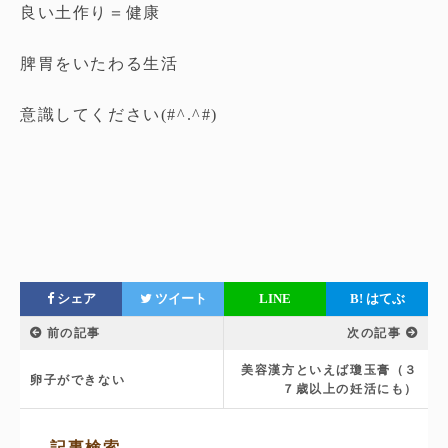
良い土作り＝健康
脾胃をいたわる生活
意識してください(#^.^#)
シェア
ツイート
LINE
B!
はてぶ
前の記事
次の記事
美容漢方といえば瓊玉膏（３
卵子ができない
７歳以上の妊活にも）
サ
記事検索