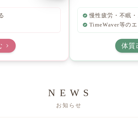
る
慢性疲労・不眠・
TimeWaver等
む
体質
N E W S
お知らせ