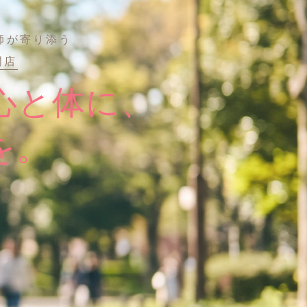
師が寄り添う
門店
心と体に、
を。