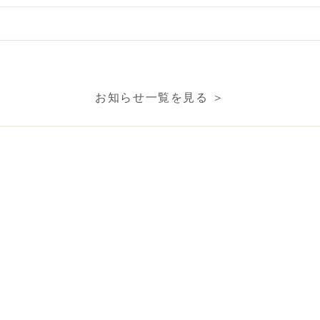
お知らせ一覧を見る ＞
当店が選ばれる理由
Reasons
創業50年以上・