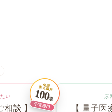
全国
実力薬局
100
たい
原
選
子宝部門
ご相談 】
【 量子医