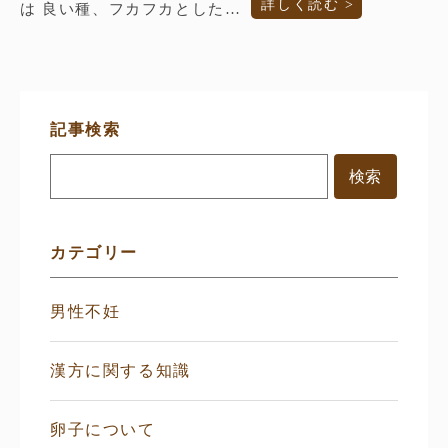
詳しく読む >
は 良い種、フカフカとした…
サ
記事検索
イ
ド
メ
ニ
ュ
ー
カテゴリー
男性不妊
漢方に関する知識
卵子について