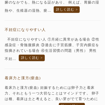
腑のなかでも、熱になる証があり、 例えば、胃腸の湿
詳しく読む >
熱や、生殖器の湿熱、瘀…
不妊症になりやすい人
不妊症になりやすい人 ①月経に異常がある場合 ②性
感染症・骨髄腹膜炎 ③過去に子宮筋腫、子宮内膜症を
指摘されている場合 ④生活習慣の問題（男性） 男性
詳しく読む >
不妊…
着床力と漢方(瘀血)
着床力と漢方(瘀血) 妊娠するためには卵子力と着床
力、それともう一つ大切なことはマインドです。 卵子
は種、着床は土と考えると、良い芽がでて育つために