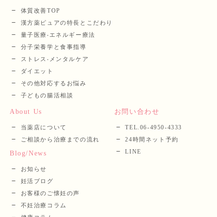
体質改善TOP
漢⽅薬ピュアの特長とこだわり
量⼦医療‧エネルギー療法
分⼦栄養学と⾷事指導
ストレス‧メンタルケア
ダイエット
その他対応するお悩み
子どもの腸活相談
About Us
お問い合わせ
当薬店について
TEL.06-4950-4333
ご相談から治療までの流れ
24時間ネット予約
LINE
Blog/News
お知らせ
妊活ブログ
お客様のご懐妊の声
不妊治療コラム