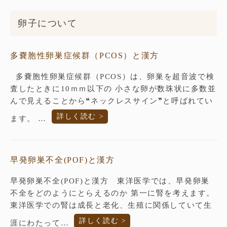
卵子について
多嚢胞性卵巣症候群（PCOS）と漢方
多嚢胞性卵巣症候群（PCOS）は、卵巣を超音波で検
査したときに10ｍｍ以下の 小さな卵が数珠状に多数並
んで見えることから❝ネックレスサイン❞と呼ばれてい
詳しく読む >
ます。 …
早発卵巣不全(POF)と漢方
早発卵巣不全(POF)と漢方 東洋医学では、早発卵巣
不全をどのようにとらえるのか 第一に腎を考えます。
東洋医学での腎は成長と老化、生殖に関係していて生
詳しく読む >
涯にわたって…