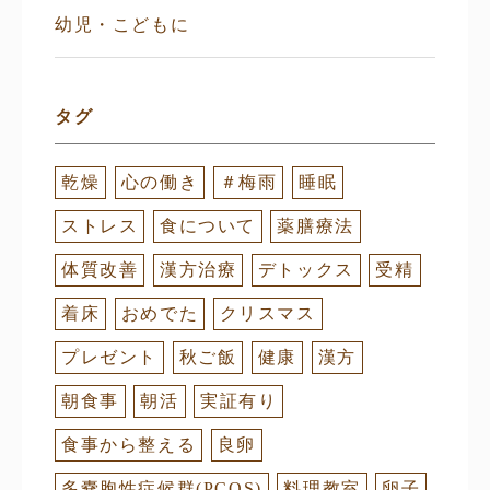
幼児・こどもに
タグ
乾燥
心の働き
＃梅雨
睡眠
ストレス
食について
薬膳療法
体質改善
漢方治療
デトックス
受精
着床
おめでた
クリスマス
プレゼント
秋ご飯
健康
漢方
朝食事
朝活
実証有り
食事から整える
良卵
多嚢胞性症候群(PCOS)
料理教室
卵子