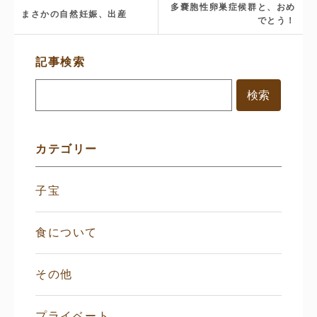
多嚢胞性卵巣症候群と、おめ
まさかの自然妊娠、出産
でとう！
サ
記事検索
イ
ド
メ
ニ
ュ
ー
カテゴリー
子宝
食について
その他
プライベート