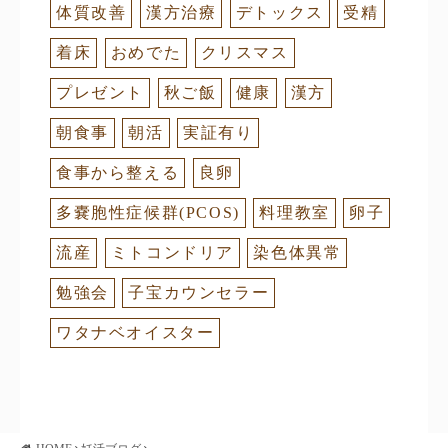
体質改善
漢方治療
デトックス
受精
着床
おめでた
クリスマス
プレゼント
秋ご飯
健康
漢方
朝食事
朝活
実証有り
食事から整える
良卵
多嚢胞性症候群(PCOS)
料理教室
卵子
流産
ミトコンドリア
染色体異常
勉強会
子宝カウンセラー
ワタナベオイスター