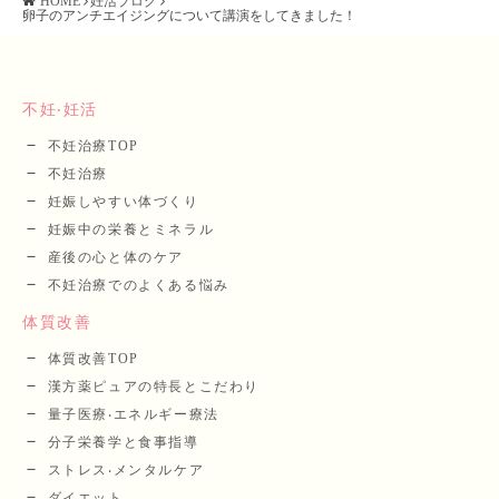
HOME
妊活ブログ
卵子のアンチエイジングについて講演をしてきました！
不妊‧妊活
不妊治療TOP
不妊治療
妊娠しやすい体づくり
妊娠中の栄養とミネラル
産後の⼼と体のケア
不妊治療でのよくある悩み
体質改善
体質改善TOP
漢⽅薬ピュアの特長とこだわり
量⼦医療‧エネルギー療法
分⼦栄養学と⾷事指導
ストレス‧メンタルケア
ダイエット