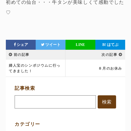
初めての仙台・・・牛タンが美味しくて感動でした
♡
シェア
ツイート
LINE
B!
はてぶ
前の記事
次の記事
婦人宝のシンポジウムに行っ
８月のお休み
てきました！
サ
記事検索
イ
ド
メ
ニ
ュ
ー
カテゴリー