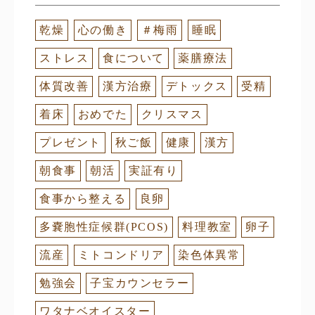
乾燥
心の働き
＃梅雨
睡眠
ストレス
食について
薬膳療法
体質改善
漢方治療
デトックス
受精
着床
おめでた
クリスマス
プレゼント
秋ご飯
健康
漢方
朝食事
朝活
実証有り
食事から整える
良卵
多嚢胞性症候群(PCOS)
料理教室
卵子
流産
ミトコンドリア
染色体異常
勉強会
子宝カウンセラー
ワタナベオイスター