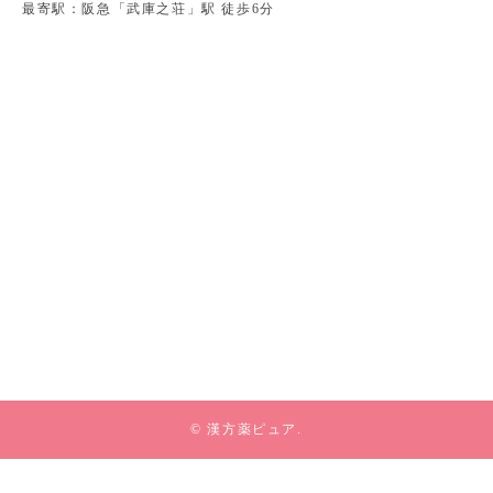
最寄駅：阪急「武庫之荘」駅 徒歩6分
© 漢方薬ピュア.