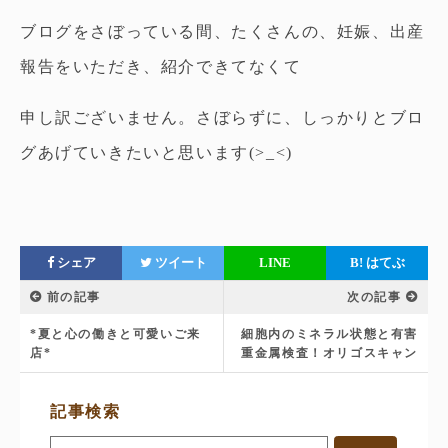
ブログをさぼっている間、たくさんの、妊娠、出産
報告をいただき、紹介できてなくて
申し訳ございません。さぼらずに、しっかりとブロ
グあげていきたいと思います(>_<)
シェア
ツイート
LINE
B!
はてぶ
前の記事
次の記事
*夏と心の働きと可愛いご来
細胞内のミネラル状態と有害
店*
重金属検査！オリゴスキャン
サ
記事検索
イ
ド