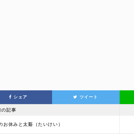
シェア
ツイート
前の記事
月のお休みと太谿（たいけい）