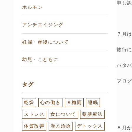
申し
ホルモン
アンチエイジング
７月
妊婦・産後について
旅行
幼児・こどもに
バタ
ブログ
タグ
乾燥
心の働き
＃梅雨
睡眠
ストレス
食について
薬膳療法
体質改善
漢方治療
デトックス
８月