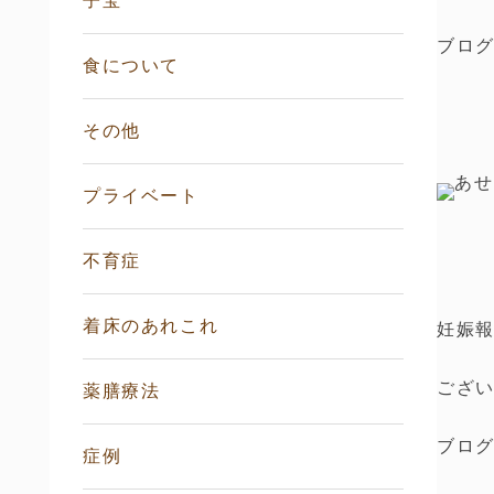
子宝
ブロ
食について
その他
プライベート
不育症
着床のあれこれ
妊娠
ござ
薬膳療法
ブロ
症例