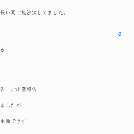
グ長い間ご無沙汰してました。
報告、ご出産報告
いましたが、
グ更新できず