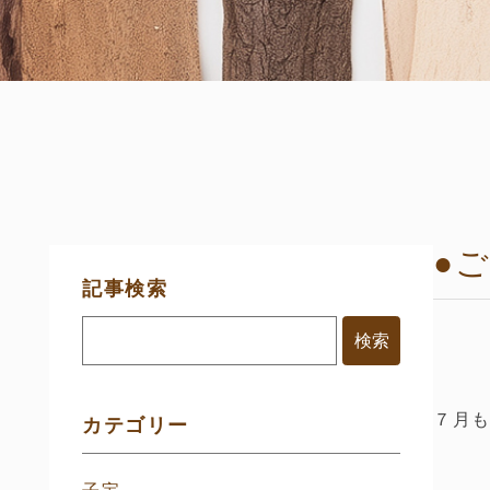
●
サ
記事検索
イ
ド
メ
ニ
ュ
ー
７月
カテゴリー