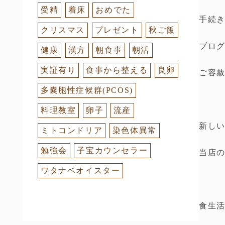
受精
着床
おめでた
手続
クリスマス
プレゼント
秋ご飯
ブロ
健康
漢方
朝食事
朝活
実証有り
食事から整える
良卵
ご容
多嚢胞性症候群(PCOS)
料理教室
卵子
流産
新し
ミトコンドリア
染色体異常
勉強会
子宝カウンセラー
当店
ワタナベオイスター
食生