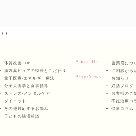
す！！
About Us
体質改善TOP
当薬店につ
漢⽅薬ピュアの特長とこだわり
ご相談から
Blog/News
量⼦医療‧エネルギー療法
お知らせ
分⼦栄養学と⾷事指導
妊活ブログ
ストレス‧メンタルケア
お客様のご
ダイエット
不妊治療コ
その他対応するお悩み
健康コラム
子どもの腸活相談