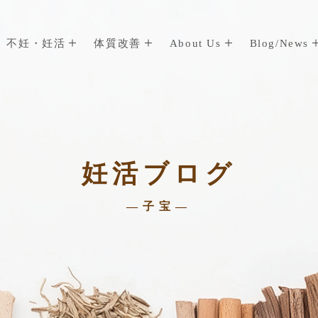
不妊・妊活
体質改善
About Us
Blog/News
妊活ブログ
—子宝—