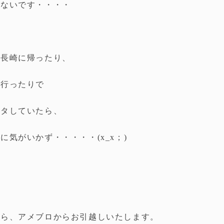
訳ないです・・・・
は長崎に帰ったり、
に行ったりで
バタしていたら、
に気がいかず・・・・・(x_x；)
から、アメブロからお引越しいたします。