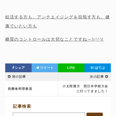
妊活する方も、アンチエイジングを目指す方も、健
康でいたい方も
糖質のコントロールは大切なことですね～!(^^)!
シェア
ツイート
LINE
B!
はてぶ
前の記事
次の記事
小太郎漢方 西日本学術大会
発酵食料理教室
に行ってきました！
サ
記事検索
イ
ド