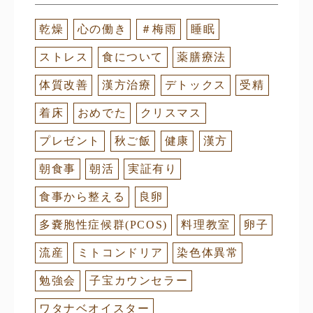
乾燥
心の働き
＃梅雨
睡眠
ストレス
食について
薬膳療法
体質改善
漢方治療
デトックス
受精
着床
おめでた
クリスマス
プレゼント
秋ご飯
健康
漢方
朝食事
朝活
実証有り
食事から整える
良卵
多嚢胞性症候群(PCOS)
料理教室
卵子
流産
ミトコンドリア
染色体異常
勉強会
子宝カウンセラー
ワタナベオイスター