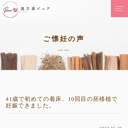
ご懐妊の声
——
41歳で初めての着床、10回目の胚移植で
妊娠できました。