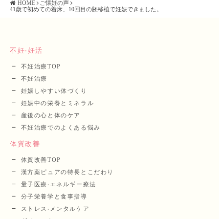
HOME
ご懐妊の声
41歳で初めての着床、10回目の胚移植で妊娠できました。
不妊‧妊活
不妊治療TOP
不妊治療
妊娠しやすい体づくり
妊娠中の栄養とミネラル
産後の⼼と体のケア
不妊治療でのよくある悩み
体質改善
体質改善TOP
漢⽅薬ピュアの特長とこだわり
量⼦医療‧エネルギー療法
分⼦栄養学と⾷事指導
ストレス‧メンタルケア