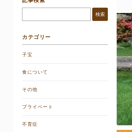
記事検索
イ
ド
メ
ニ
ュ
ー
カテゴリー
子宝
食について
その他
プライベート
不育症