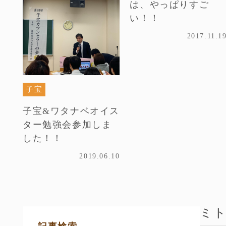
は、やっぱりすご
い！！
2017.11.1
子宝
子宝&ワタナベオイス
ター勉強会参加しま
した！！
2019.06.10
ミ
サ