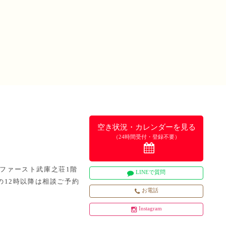
空き状況・カレンダーを見る
（24時間受付・登録不要）
5 ファースト武庫之荘1階
LINEで質問
日曜の12時以降は相談ご予約
お電話
Instagram