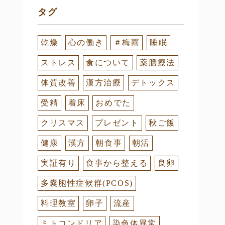
タグ
乾燥
心の働き
＃梅雨
睡眠
ストレス
食について
薬膳療法
体質改善
漢方治療
デトックス
受精
着床
おめでた
クリスマス
プレゼント
秋ご飯
健康
漢方
朝食事
朝活
実証有り
食事から整える
良卵
多嚢胞性症候群(PCOS)
料理教室
卵子
流産
ミトコンドリア
染色体異常