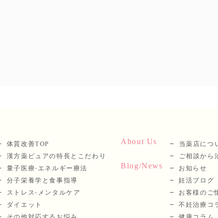
About Us
体質改善TOP
当薬店につ
漢⽅薬ピュアの特長とこだわり
ご相談から
Blog/News
量⼦医療‧エネルギー療法
お知らせ
分⼦栄養学と⾷事指導
妊活ブログ
ストレス‧メンタルケア
お客様のご
ダイエット
不妊治療コ
その他対応するお悩み
健康コラム