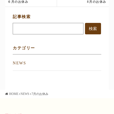
６月のお休み
8月のお休み
サ
記事検索
イ
ド
メ
ニ
ュ
ー
カテゴリー
NEWS
HOME
NEWS
7月のお休み