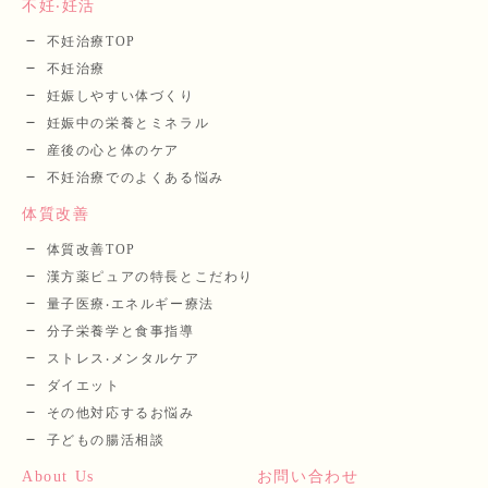
不妊‧妊活
不妊治療TOP
不妊治療
妊娠しやすい体づくり
妊娠中の栄養とミネラル
産後の⼼と体のケア
不妊治療でのよくある悩み
体質改善
体質改善TOP
漢⽅薬ピュアの特長とこだわり
量⼦医療‧エネルギー療法
分⼦栄養学と⾷事指導
ストレス‧メンタルケア
ダイエット
その他対応するお悩み
子どもの腸活相談
About Us
お問い合わせ