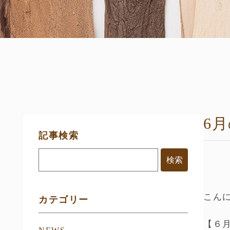
6
サ
記事検索
イ
ド
メ
ニ
ュ
ー
こん
カテゴリー
【６