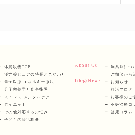
About Us
体質改善TOP
当薬店につ
漢⽅薬ピュアの特長とこだわり
ご相談から
Blog/News
量⼦医療‧エネルギー療法
お知らせ
分⼦栄養学と⾷事指導
妊活ブログ
ストレス‧メンタルケア
お客様のご
ダイエット
不妊治療コ
その他対応するお悩み
健康コラム
子どもの腸活相談