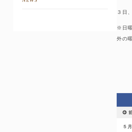
NEWS
３日
※日
外の
５