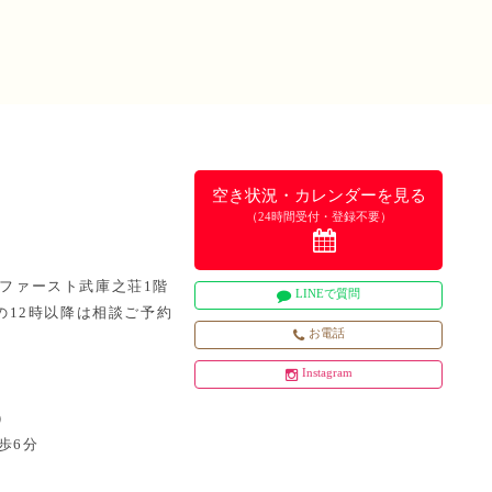
空き状況・カレンダーを見る
（24時間受付・登録不要）
5 ファースト武庫之荘1階
LINEで質問
日曜の12時以降は相談ご予約
お電話
Instagram
）
歩6分