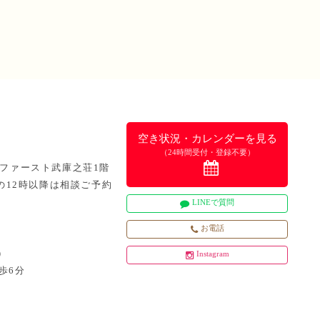
空き状況・カレンダーを見る
（24時間受付・登録不要）
5 ファースト武庫之荘1階
日曜の12時以降は相談ご予約
LINEで質問
お電話
）
Instagram
歩6分