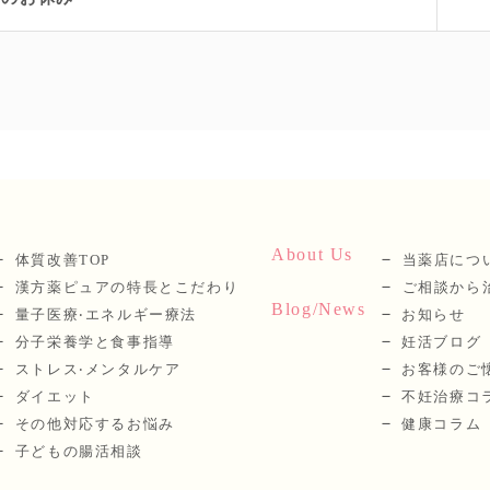
About Us
体質改善TOP
当薬店につ
漢⽅薬ピュアの特長とこだわり
ご相談から
Blog/News
量⼦医療‧エネルギー療法
お知らせ
分⼦栄養学と⾷事指導
妊活ブログ
ストレス‧メンタルケア
お客様のご
ダイエット
不妊治療コ
その他対応するお悩み
健康コラム
子どもの腸活相談