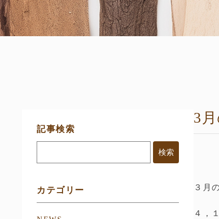
3
サ
記事検索
イ
ド
メ
ニ
ュ
ー
３月
カテゴリー
４，