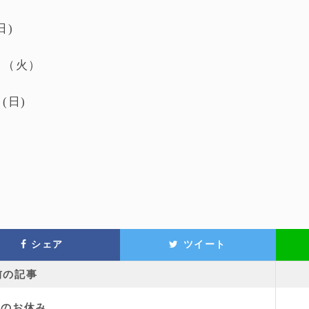
日)
日（火）
(日)
シェア
ツイート
前の記事
月のお休み