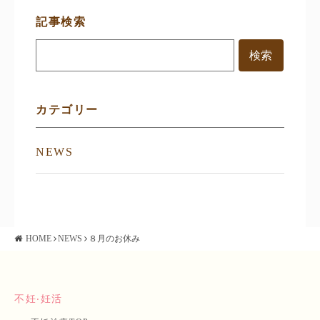
サ
記事検索
イ
ド
メ
ニ
ュ
ー
カテゴリー
NEWS
HOME
NEWS
８月のお休み
不妊‧妊活