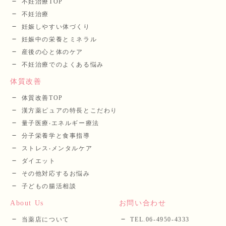
不妊治療TOP
不妊治療
妊娠しやすい体づくり
妊娠中の栄養とミネラル
産後の⼼と体のケア
不妊治療でのよくある悩み
体質改善
体質改善TOP
漢⽅薬ピュアの特長とこだわり
量⼦医療‧エネルギー療法
分⼦栄養学と⾷事指導
ストレス‧メンタルケア
ダイエット
その他対応するお悩み
子どもの腸活相談
About Us
お問い合わせ
当薬店について
TEL.06-4950-4333