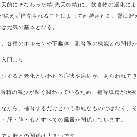
先天的にそなわった精(先天の精)に、飲食物の運化に
)が絶えず補充されることによって維持される。腎に貯
能は元気の基本となる。
に、各種のホルモンや下垂体―副腎系の機能との関係
学入門より
減少すると老化といわれる症状や病症が、あらわれて
Fも腎精の減少が深く関わっているため、補腎填精が治
しながら、補腎するだけという単純なものではなく、
肺・肝・脾・心とすべての臓器が関係しています。
中でも肝との関係は大きいです。