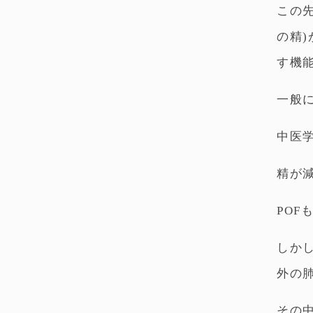
この
の精
す機
一般
中医
精が
PO
しか
外の
その