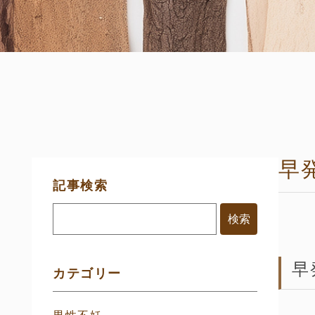
早
サ
記事検索
イ
ド
メ
ニ
ュ
ー
早
カテゴリー