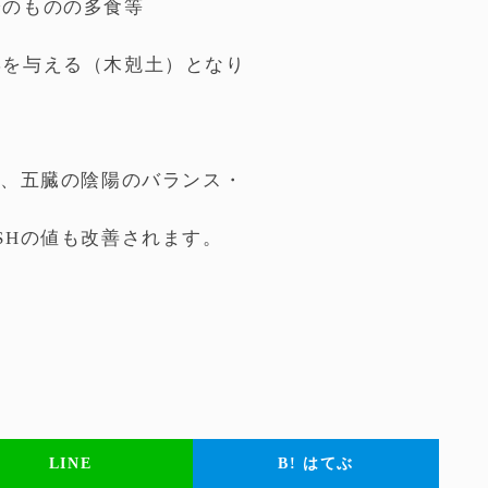
冷のものの多食等
響を与える（木剋土）となり
が、五臓の陰陽のバランス・
SHの値も改善されます。
LINE
B!
はてぶ