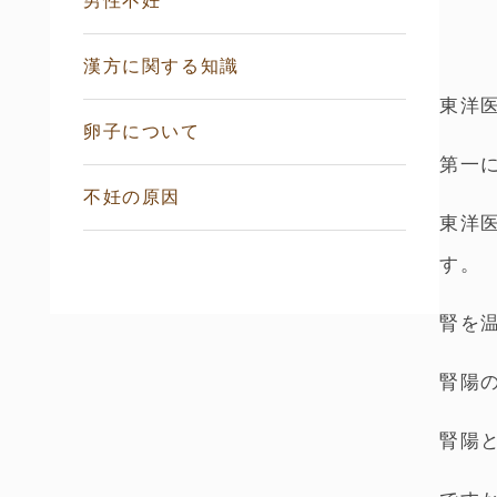
男性不妊
漢方に関する知識
東洋
卵子について
第一
不妊の原因
東洋
す。
腎を
腎陽
腎陽