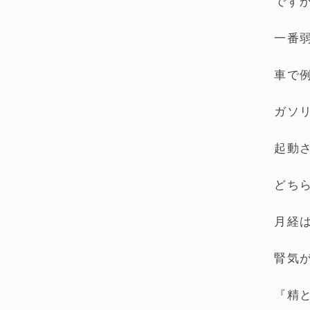
です
一番
車で
ガソ
起動
どち
月経
腎気
『精