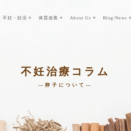
不妊・妊活
体質改善
About Us
Blog/News
不妊治療コラム
—卵子について—