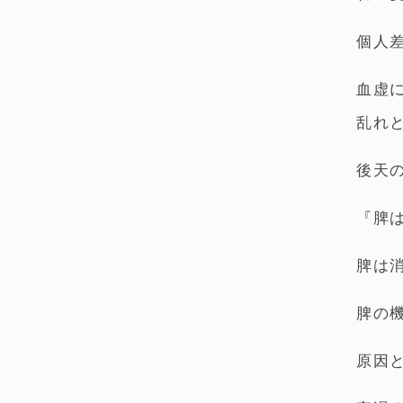
個人
血虚
乱れ
後天
『脾
脾は
脾の
原因