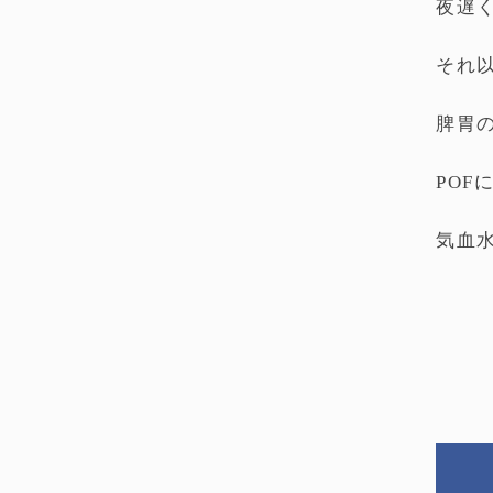
夜遅
それ
脾胃
PO
気血