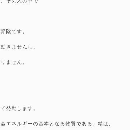
え、その人の中で
が腎陰です。
は動きませんし、
走りません。
して発動します。
生命エネルギーの基本となる物質である。精は、