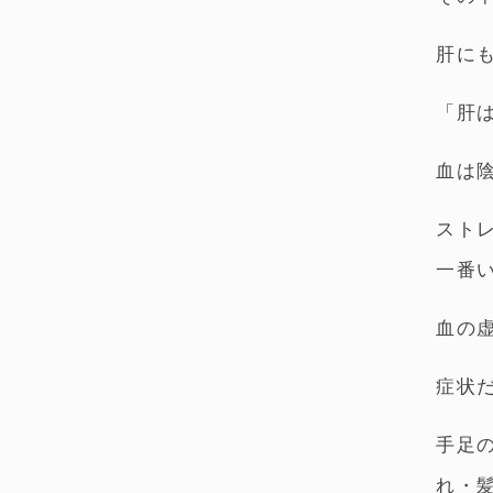
肝に
「肝
血は
スト
一番
血の
症状
手足
れ・