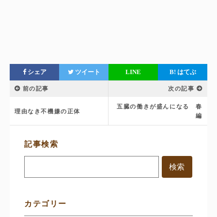
シェア
ツイート
LINE
B!
はてぶ
前の記事
次の記事
五臓の働きが盛んになる 春
理由なき不機嫌の正体
編
サ
記事検索
イ
ド
メ
ニ
ュ
ー
カテゴリー