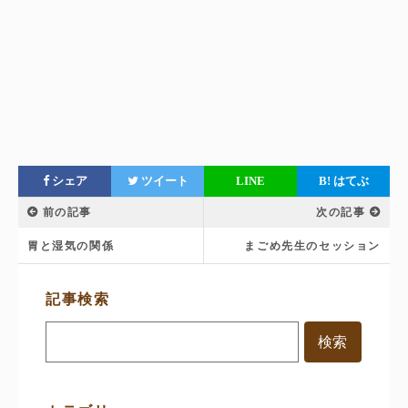
シェア
ツイート
LINE
B!
はてぶ
前の記事
次の記事
胃と湿気の関係
まごめ先生のセッション
サ
記事検索
イ
ド
メ
ニ
ュ
ー