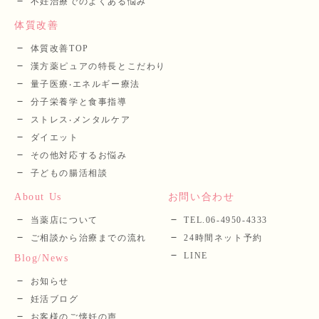
不妊治療でのよくある悩み
体質改善
体質改善TOP
漢⽅薬ピュアの特長とこだわり
量⼦医療‧エネルギー療法
分⼦栄養学と⾷事指導
ストレス‧メンタルケア
ダイエット
その他対応するお悩み
子どもの腸活相談
About Us
お問い合わせ
当薬店について
TEL.06-4950-4333
ご相談から治療までの流れ
24時間ネット予約
LINE
Blog/News
お知らせ
妊活ブログ
お客様のご懐妊の声