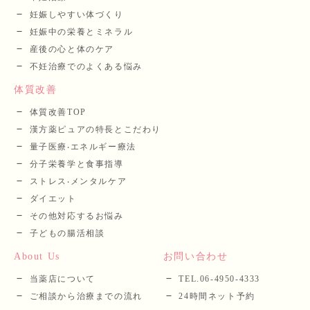
妊娠しやすい体づくり
妊娠中の栄養とミネラル
産後の⼼と体のケア
不妊治療でのよくある悩み
体質改善
体質改善TOP
漢⽅薬ピュアの特長とこだわり
量⼦医療‧エネルギー療法
分⼦栄養学と⾷事指導
ストレス‧メンタルケア
ダイエット
その他対応するお悩み
子どもの腸活相談
About Us
お問い合わせ
当薬店について
TEL.06-4950-4333
ご相談から治療までの流れ
24時間ネット予約