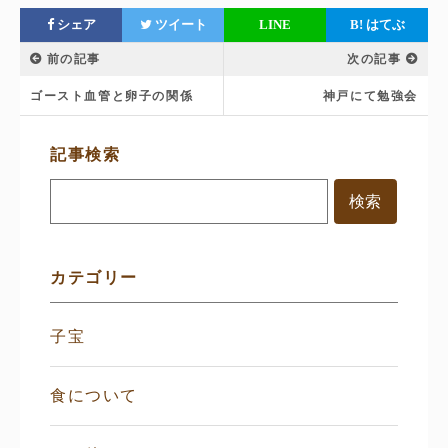
シェア
ツイート
LINE
B!
はてぶ
前の記事
次の記事
ゴースト血管と卵子の関係
神戸にて勉強会
サ
記事検索
イ
ド
メ
ニ
ュ
ー
カテゴリー
子宝
食について