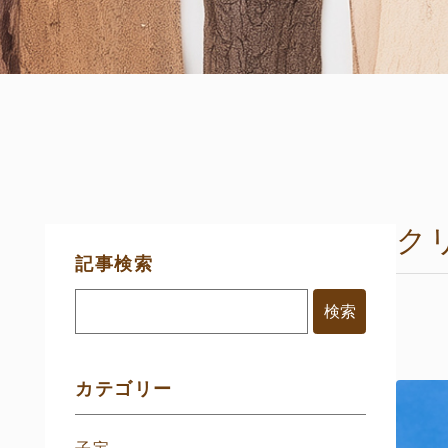
ク
サ
記事検索
イ
ド
メ
ニ
ュ
ー
カテゴリー