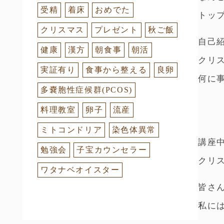
受精
着床
おめでた
トッ
クリスマス
プレゼント
秋ご飯
自己
健康
漢方
朝食事
朝活
クリ
実証有り
食事から整える
良卵
何に
多嚢胞性症候群(PCOS)
料理教室
卵子
流産
ミトコンドリア
染色体異常
講座
勉強会
子宝カウンセラー
クリ
ワタナベオイスター
皆さ
私に