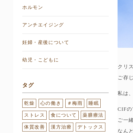
ホルモン
アンチエイジング
妊婦・産後について
幼児・こどもに
クリ
ご存
タグ
私は
乾燥
心の働き
＃梅雨
睡眠
CIF
ストレス
食について
薬膳療法
ご一
体質改善
漢方治療
デトックス
なん