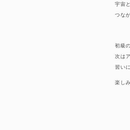
宇宙
つな
初級
次は
習い
楽しみ(