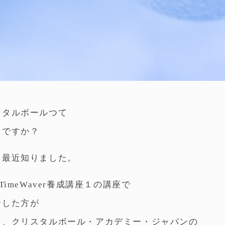
スタルボールつて
じですか？
、最近知りました。
のTimeWaver養成講座１の講座で
緒した方が
と、クリスタルボール・アカデミー・ジャパンの