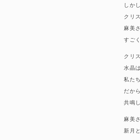
しか
クリ
麻美
すご
クリ
水晶
私た
だか
共鳴
麻美
新月