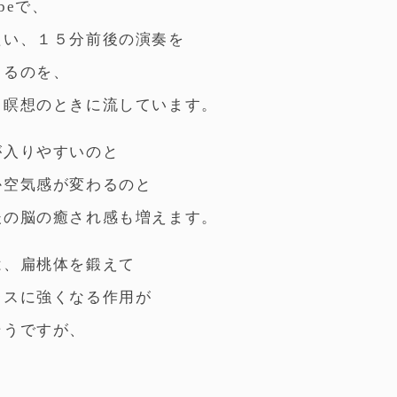
ubeで、
たい、１５分前後の演奏を
てるのを、
、瞑想のときに流しています。
が入りやすいのと
か空気感が変わるのと
後の脳の癒され感も増えます。
は、扁桃体を鍛えて
レスに強くなる作用が
そうですが、
、