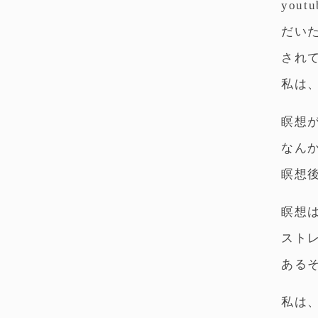
yout
だい
され
私は
瞑想
なん
瞑想
瞑想
スト
ある
私は