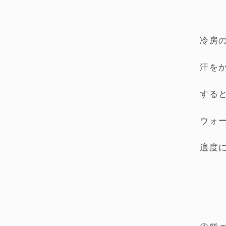
冷房
汗を
する
ウォ
適度