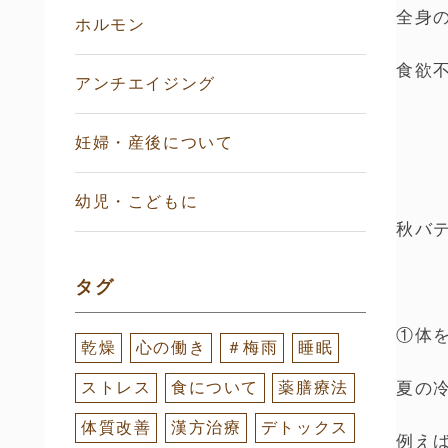
全身
ホルモン
食欲
アンチエイジング
妊婦・産後について
幼児・こどもに
秋バ
タグ
①体
乾燥
心の働き
＃梅雨
睡眠
ストレス
食について
薬膳療法
夏の
体質改善
漢方治療
デトックス
例え