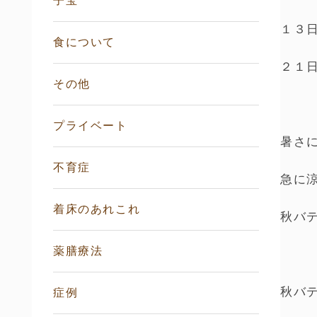
子宝
１３
食について
２１
その他
プライベート
暑さ
不育症
急に
着床のあれこれ
秋バ
薬膳療法
秋バ
症例