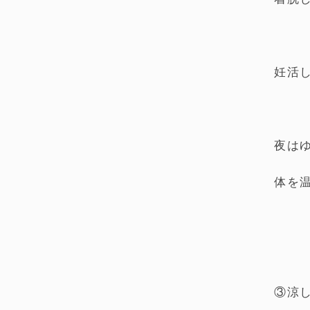
妊活
夜は
体を
③涼