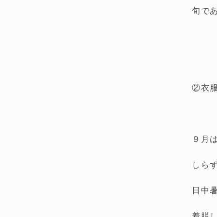
旬で
②衣
９月
しら
日中
着脱