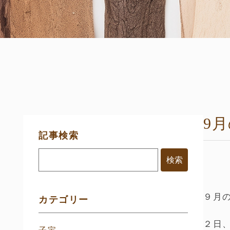
9
サ
記事検索
イ
ド
メ
ニ
ュ
ー
９月
カテゴリー
２日