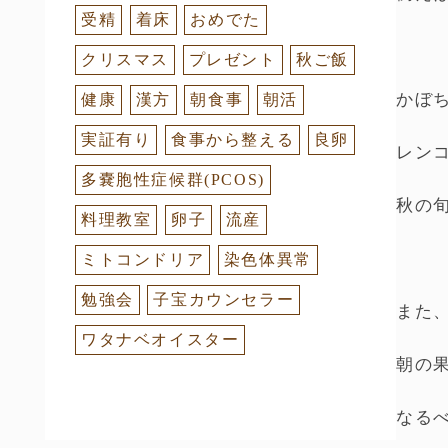
受精
着床
おめでた
クリスマス
プレゼント
秋ご飯
かぼ
健康
漢方
朝食事
朝活
実証有り
食事から整える
良卵
レン
多嚢胞性症候群(PCOS)
秋の
料理教室
卵子
流産
ミトコンドリア
染色体異常
勉強会
子宝カウンセラー
また
ワタナベオイスター
朝の
なる