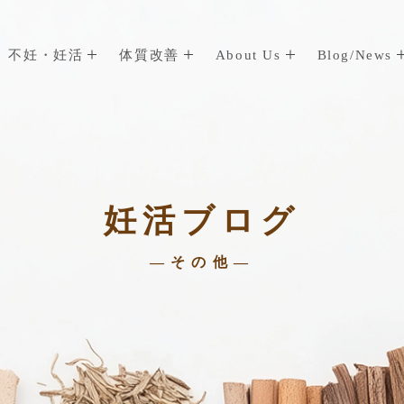
不妊・妊活
体質改善
About Us
Blog/News
妊活ブログ
—その他—