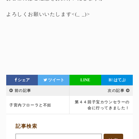
よろしくお願いいたします<(_ _)>
シェア
ツイート
LINE
B!
はてぶ
前の記事
次の記事
第４４回子宝カウンセラーの
子宮内フローラと不妊
会に行ってきました！
サ
記事検索
イ
ド