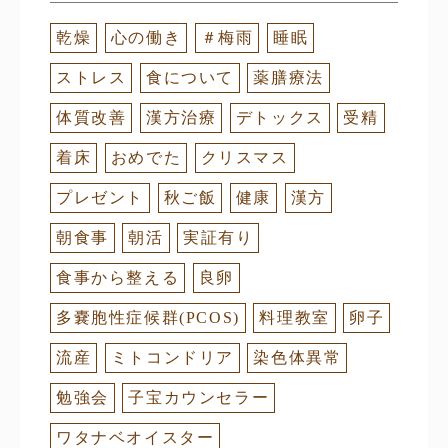
乾燥
心の働き
＃梅雨
睡眠
ストレス
食について
薬膳療法
体質改善
漢方治療
デトックス
受精
着床
おめでた
クリスマス
プレゼント
秋ご飯
健康
漢方
朝食事
朝活
実証有り
食事から整える
良卵
多嚢胞性症候群(PCOS)
料理教室
卵子
流産
ミトコンドリア
染色体異常
勉強会
子宝カウンセラー
ワタナベオイスター