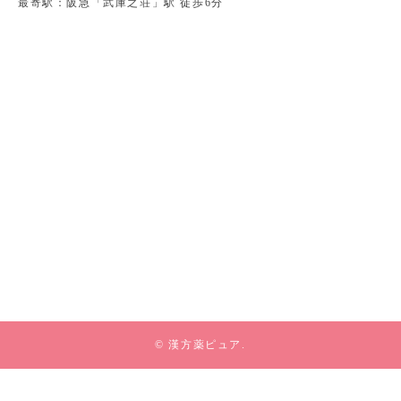
最寄駅：阪急「武庫之荘」駅 徒歩6分
© 漢方薬ピュア.