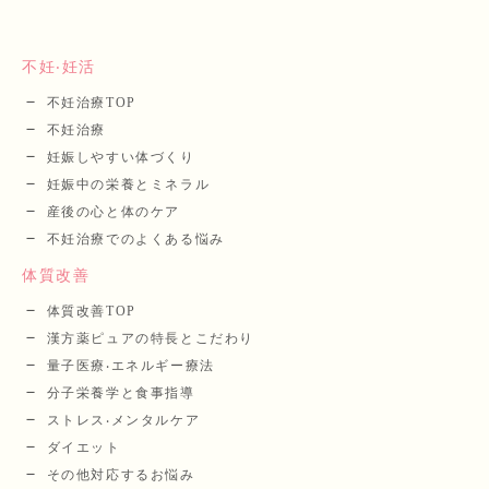
不妊‧妊活
不妊治療TOP
不妊治療
妊娠しやすい体づくり
妊娠中の栄養とミネラル
産後の⼼と体のケア
不妊治療でのよくある悩み
体質改善
体質改善TOP
漢⽅薬ピュアの特長とこだわり
量⼦医療‧エネルギー療法
分⼦栄養学と⾷事指導
ストレス‧メンタルケア
ダイエット
その他対応するお悩み