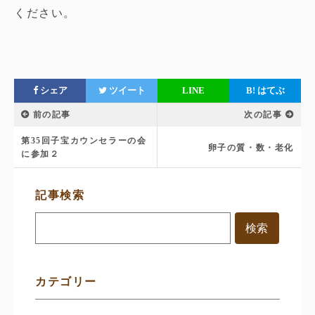
ください。
シェア
ツイート
LINE
B!
はてぶ
前の記事
次の記事
第35回子宝カウンセラーの会
卵子の質・数・老化
に参加２
サ
記事検索
イ
ド
メ
ニ
ュ
ー
カテゴリー