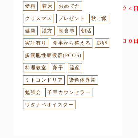
受精
着床
おめでた
２４日
クリスマス
プレゼント
秋ご飯
健康
漢方
朝食事
朝活
３０日
実証有り
食事から整える
良卵
多嚢胞性症候群(PCOS)
料理教室
卵子
流産
ミトコンドリア
染色体異常
勉強会
子宝カウンセラー
ワタナベオイスター