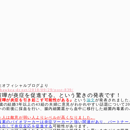
生オフィシャルブログより
shawkea-dr.net/2018/09/29/post-839/
喧嘩が炎症を促進する、という驚きの発表です！
喧嘩が炎症を引き起こす可能性がある』
という
論文
が発表されました
61歳の結婚3年以上の43組の夫婦に意見がわかれやすい話題について
いの前後に採血を行い、腸内細菌叢から血中に移行した細菌内毒素の
た人は敵意が弱い人よりレベルが高くなりました。
毒素のバイオマーカーは炎症マーカーと強い関連があり、パートナー
れ出して炎症反応を促進する
可能性があります。