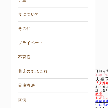
子宝
食について
その他
プライベート
不育症
着床のあれこれ
卲輝先
http://
夫婦
『夫婦
薬膳療法
24～
話し合
敵意
を示し
症例
細菌内
中に流