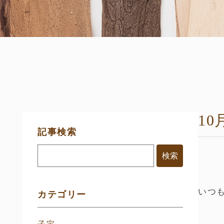
1
サ
記事検索
イ
ド
メ
ニ
ュ
ー
いつ
カテゴリー