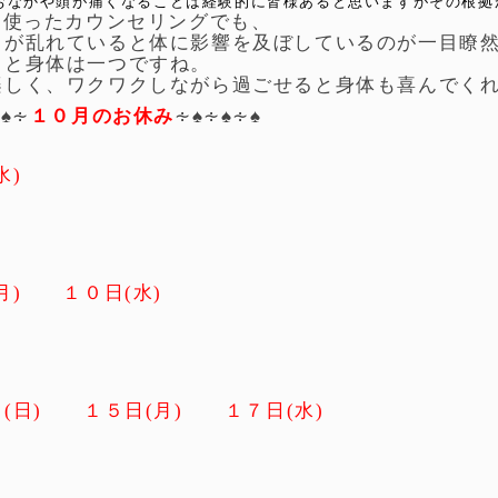
おなかや頭が痛くなることは経験的に皆様あると思いますがその根拠
Sを使ったカウンセリングでも、
ろが乱れていると体に影響を及ぼしているのが一目瞭
ろと身体は一つですね。
楽しく、ワクワクしながら過ごせると身体も喜んでく
∻♠∻
１０月のお休み
∻♠∻♠∻♠
水)
月) １０日(水)
(日) １５日(月) １７日(水)