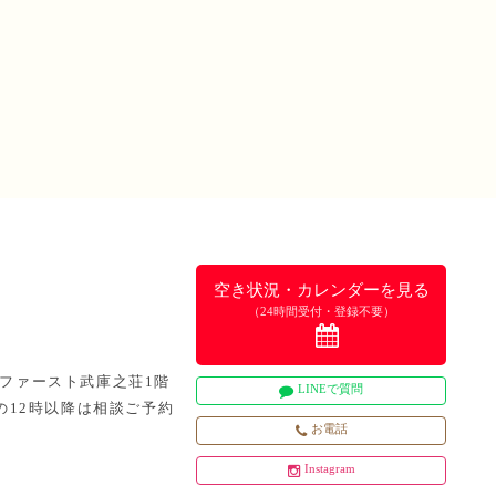
空き状況・カレンダーを見る
（24時間受付・登録不要）
5 ファースト武庫之荘1階
LINEで質問
日曜の12時以降は相談ご予約
お電話
Instagram