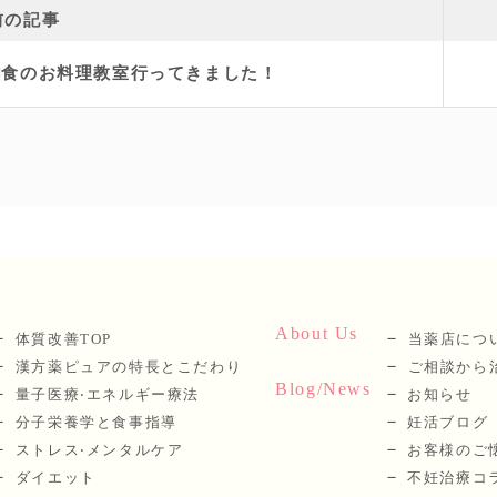
前の記事
酵食のお料理教室行ってきました！
About Us
体質改善TOP
当薬店につ
漢⽅薬ピュアの特長とこだわり
ご相談から
Blog/News
量⼦医療‧エネルギー療法
お知らせ
分⼦栄養学と⾷事指導
妊活ブログ
ストレス‧メンタルケア
お客様のご
ダイエット
不妊治療コ