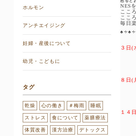
怒ると
NE
ホルモン
ここ
ここ
毎日
アンチエイジング
♠∻♠
妊婦・産後について
３日(
幼児・こどもに
８日(
タグ
乾燥
心の働き
＃梅雨
睡眠
１４日
ストレス
食について
薬膳療法
体質改善
漢方治療
デトックス