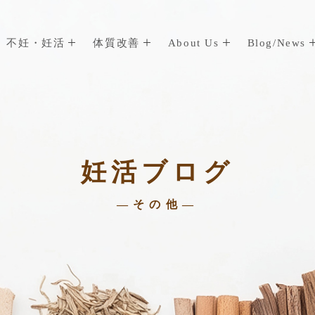
不妊・妊活
体質改善
About Us
Blog/News
妊活ブログ
—その他—