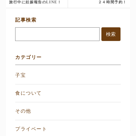
旅行中に妊娠報告のLINE！
２４時間予約！
サ
記事検索
イ
ド
メ
ニ
ュ
ー
カテゴリー
子宝
食について
その他
プライベート