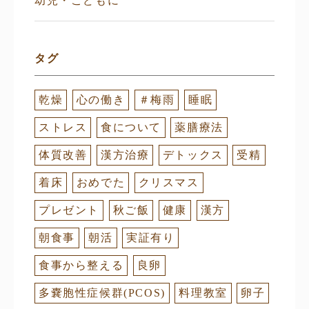
幼児・こどもに
タグ
乾燥
心の働き
＃梅雨
睡眠
ストレス
食について
薬膳療法
体質改善
漢方治療
デトックス
受精
着床
おめでた
クリスマス
プレゼント
秋ご飯
健康
漢方
朝食事
朝活
実証有り
食事から整える
良卵
多嚢胞性症候群(PCOS)
料理教室
卵子