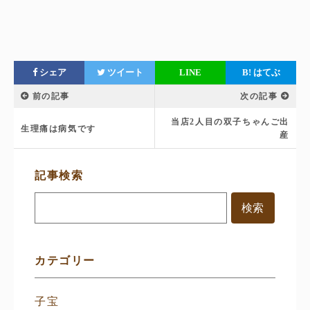
シェア
ツイート
LINE
B!
はてぶ
前の記事
次の記事
当店2人目の双子ちゃんご出
生理痛は病気です
産
サ
記事検索
イ
ド
メ
ニ
ュ
ー
カテゴリー
子宝