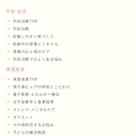
不妊‧妊活
不妊治療TOP
不妊治療
妊娠しやすい体づくり
妊娠中の栄養とミネラル
産後の⼼と体のケア
不妊治療でのよくある悩み
体質改善
体質改善TOP
漢⽅薬ピュアの特長とこだわり
量⼦医療‧エネルギー療法
分⼦栄養学と⾷事指導
ストレス‧メンタルケア
ダイエット
その他対応するお悩み
子どもの腸活相談