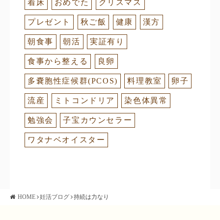
着床
おめでた
クリスマス
プレゼント
秋ご飯
健康
漢方
朝食事
朝活
実証有り
食事から整える
良卵
多嚢胞性症候群(PCOS)
料理教室
卵子
流産
ミトコンドリア
染色体異常
勉強会
子宝カウンセラー
ワタナベオイスター
HOME
妊活ブログ
持続は力なり