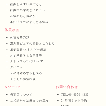
妊娠しやすい体づくり
妊娠中の栄養とミネラル
産後の⼼と体のケア
不妊治療でのよくある悩み
体質改善
体質改善TOP
漢⽅薬ピュアの特長とこだわり
量⼦医療‧エネルギー療法
分⼦栄養学と⾷事指導
ストレス‧メンタルケア
ダイエット
その他対応するお悩み
子どもの腸活相談
About Us
お問い合わせ
当薬店について
TEL.06-4950-4333
ご相談から治療までの流れ
24時間ネット予約