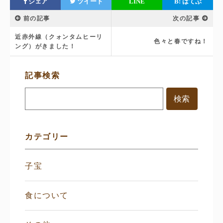
シェア
ツイート
LINE
B!
はてぶ
前の記事
次の記事
近赤外線（クォンタムヒーリ
色々と春ですね！
ング）がきました！
サ
記事検索
イ
ド
メ
ニ
ュ
ー
カテゴリー
子宝
食について