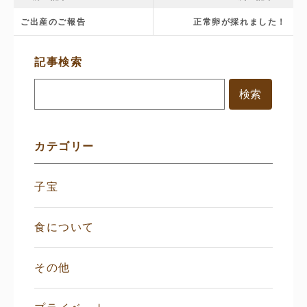
ご出産のご報告
正常卵が採れました！
サ
記事検索
イ
ド
メ
ニ
ュ
ー
カテゴリー
子宝
食について
その他