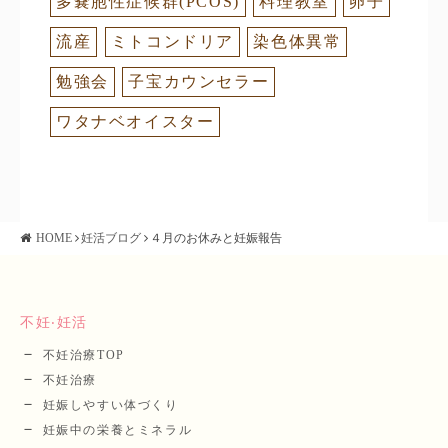
多嚢胞性症候群(PCOS)
料理教室
卵子
流産
ミトコンドリア
染色体異常
勉強会
子宝カウンセラー
ワタナベオイスター
HOME
妊活ブログ
４月のお休みと妊娠報告
不妊‧妊活
不妊治療TOP
不妊治療
妊娠しやすい体づくり
妊娠中の栄養とミネラル