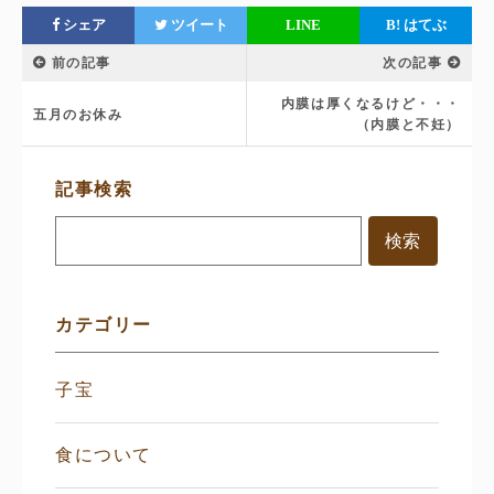
シェア
ツイート
LINE
B!
はてぶ
前の記事
次の記事
内膜は厚くなるけど・・・
五月のお休み
（内膜と不妊）
サ
記事検索
イ
ド
メ
ニ
ュ
ー
カテゴリー
子宝
食について