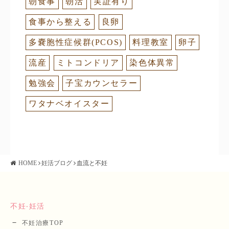
朝食事
朝活
実証有り
食事から整える
良卵
多嚢胞性症候群(PCOS)
料理教室
卵子
流産
ミトコンドリア
染色体異常
勉強会
子宝カウンセラー
ワタナベオイスター
HOME
妊活ブログ
血流と不妊
不妊‧妊活
不妊治療TOP