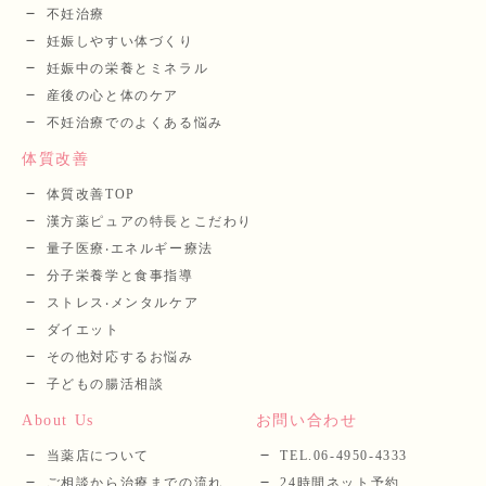
不妊治療
妊娠しやすい体づくり
妊娠中の栄養とミネラル
産後の⼼と体のケア
不妊治療でのよくある悩み
体質改善
体質改善TOP
漢⽅薬ピュアの特長とこだわり
量⼦医療‧エネルギー療法
分⼦栄養学と⾷事指導
ストレス‧メンタルケア
ダイエット
その他対応するお悩み
子どもの腸活相談
About Us
お問い合わせ
当薬店について
TEL.06-4950-4333
ご相談から治療までの流れ
24時間ネット予約