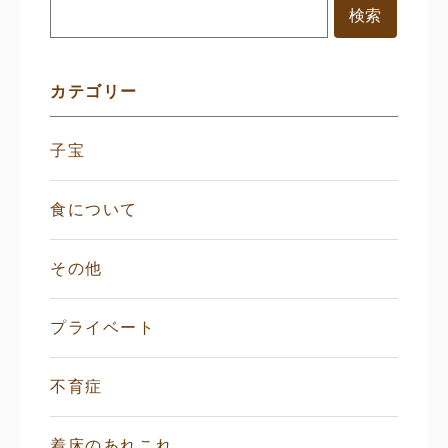
ド
メ
ニ
ュ
ー
カテゴリー
子宝
食について
その他
プライベート
不育症
着床のあれこれ