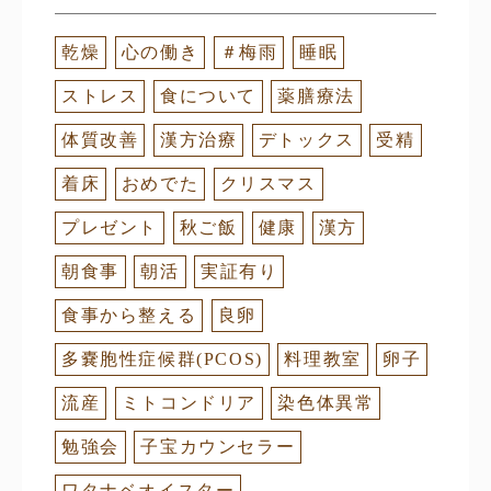
乾燥
心の働き
＃梅雨
睡眠
ストレス
食について
薬膳療法
体質改善
漢方治療
デトックス
受精
着床
おめでた
クリスマス
プレゼント
秋ご飯
健康
漢方
朝食事
朝活
実証有り
食事から整える
良卵
多嚢胞性症候群(PCOS)
料理教室
卵子
流産
ミトコンドリア
染色体異常
勉強会
子宝カウンセラー
ワタナベオイスター