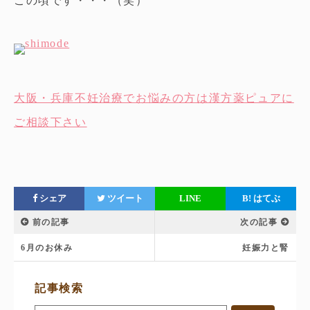
この頃です・・・（笑）
大阪・兵庫不妊治療でお悩みの方は漢方薬ピュアに
ご相談下さい
シェア
ツイート
LINE
B!
はてぶ
前の記事
次の記事
6月のお休み
妊娠力と腎
サ
記事検索
イ