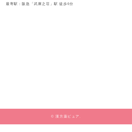
最寄駅：阪急「武庫之荘」駅 徒歩6分
© 漢方薬ピュア.