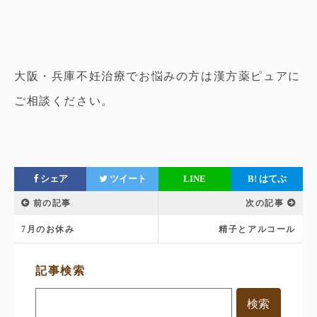
大阪・兵庫不妊治療でお悩みの方は漢方薬ピュアに
ご相談ください。
シェア
ツイート
LINE
B!
はてぶ
前の記事
次の記事
7月のお休み
精子とアルコール
サ
記事検索
イ
ド
メ