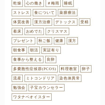
乾燥
心の働き
＃梅雨
睡眠
ストレス
食について
薬膳療法
体質改善
漢方治療
デトックス
受精
着床
おめでた
クリスマス
プレゼント
秋ご飯
健康
漢方
朝食事
朝活
実証有り
食事から整える
良卵
多嚢胞性症候群(PCOS)
料理教室
卵子
流産
ミトコンドリア
染色体異常
勉強会
子宝カウンセラー
ワタナベオイスター