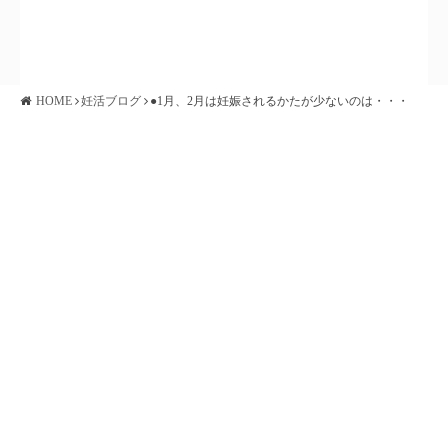
HOME
妊活ブログ
●1月、2月は妊娠されるかたが少ないのは・・・
不妊‧妊活
不妊治療TOP
不妊治療
妊娠しやすい体づくり
妊娠中の栄養とミネラル
産後の⼼と体のケア
不妊治療でのよくある悩み
体質改善