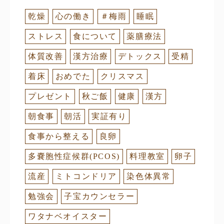
乾燥
心の働き
＃梅雨
睡眠
ストレス
食について
薬膳療法
体質改善
漢方治療
デトックス
受精
着床
おめでた
クリスマス
プレゼント
秋ご飯
健康
漢方
朝食事
朝活
実証有り
食事から整える
良卵
多嚢胞性症候群(PCOS)
料理教室
卵子
流産
ミトコンドリア
染色体異常
勉強会
子宝カウンセラー
ワタナベオイスター