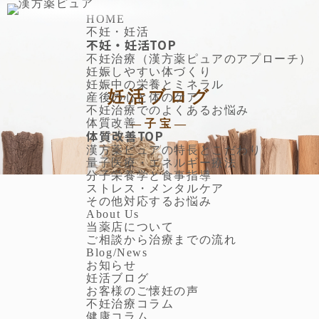
HOME
不妊・妊活
不妊・妊活TOP
不妊治療（漢方薬ピュアのアプローチ）
妊娠しやすい体づくり
妊娠中の栄養とミネラル
妊活ブログ
産後の心と体のケア
不妊治療でのよくあるお悩み
体質改善
—子宝—
体質改善TOP
漢方薬ピュアの特長とこだわり
量子医療・エネルギー療法
分子栄養学と食事指導
ストレス・メンタルケア
その他対応するお悩み
About Us
当薬店について
ご相談から治療までの流れ
Blog/News
お知らせ
妊活ブログ
お客様のご懐妊の声
不妊治療コラム
健康コラム