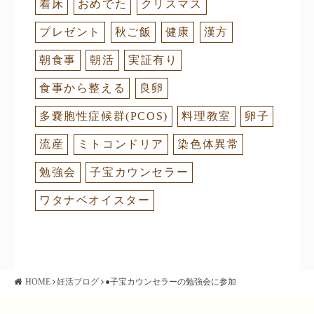
着床
おめでた
クリスマス
プレゼント
秋ご飯
健康
漢方
朝食事
朝活
実証有り
食事から整える
良卵
多嚢胞性症候群(PCOS)
料理教室
卵子
流産
ミトコンドリア
染色体異常
勉強会
子宝カウンセラー
ワタナベオイスター
HOME
妊活ブログ
●子宝カウンセラーの勉強会に参加