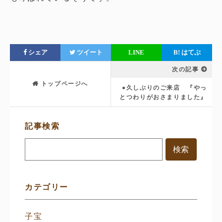
シェア
ツイート
LINE
B!
はてぶ
次の記事
トップページへ
●久しぶりのご来店 『やっ
とつわりがおさまりました』
サ
記事検索
イ
ド
メ
ニ
ュ
ー
カテゴリー
子宝