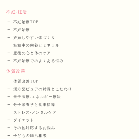
不妊‧妊活
不妊治療TOP
不妊治療
妊娠しやすい体づくり
妊娠中の栄養とミネラル
産後の⼼と体のケア
不妊治療でのよくある悩み
体質改善
体質改善TOP
漢⽅薬ピュアの特長とこだわり
量⼦医療‧エネルギー療法
分⼦栄養学と⾷事指導
ストレス‧メンタルケア
ダイエット
その他対応するお悩み
子どもの腸活相談