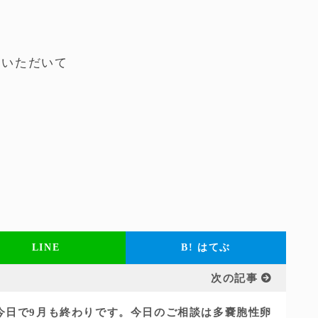
、
ていただいて
LINE
B!
はてぶ
次の記事
今日で9月も終わりです。今日のご相談は多嚢胞性卵