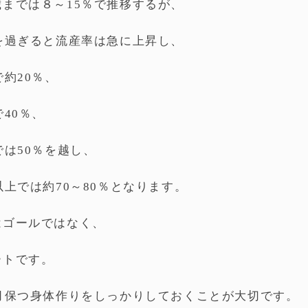
歳までは８～15％で推移するが、
歳を過ぎると流産率は急に上昇し、
で約20％、
で40％、
では50％を越し、
以上では約70～80％となります。
はゴールではなく、
ートです。
ヵ月保つ身体作りをしっかりしておくことが大切です。