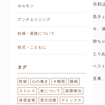
当初
ホルモン
急き
アンチエイジング
今、
妊婦・産後について
卵ち
幼児・こどもに
とり
ベス
タグ
見事
乾燥
心の働き
＃梅雨
睡眠
ストレス
食について
薬膳療法
体質改善
漢方治療
デトックス