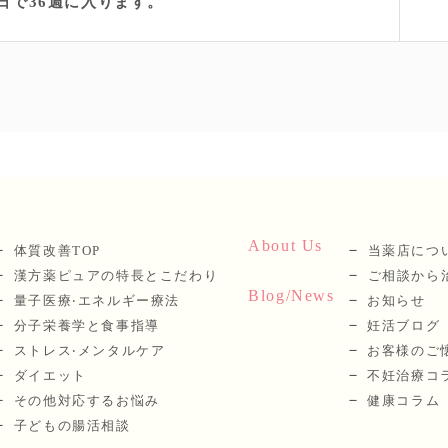
日で36週に入ります。
About Us
体質改善TOP
当薬店につ
漢⽅薬ピュアの特長とこだわり
ご相談から
Blog/News
量⼦医療‧エネルギー療法
お知らせ
分⼦栄養学と⾷事指導
妊活ブログ
ストレス‧メンタルケア
お客様のご
ダイエット
不妊治療コ
その他対応するお悩み
健康コラム
子どもの腸活相談