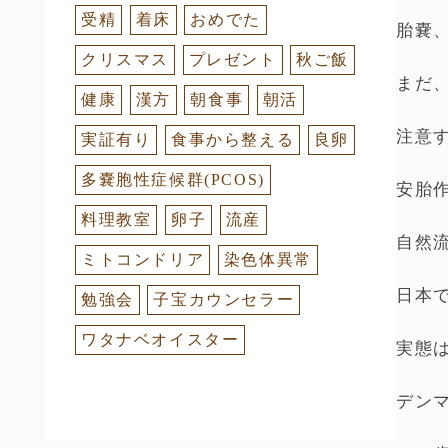
受精
着床
おめでた
胎嚢
クリスマス
プレゼント
秋ご飯
まだ
健康
漢方
朝食事
朝活
注意
実証有り
食事から整える
良卵
多嚢胞性症候群(PCOS)
安胎
料理教室
卵子
流産
自然
ミトコンドリア
染色体異常
日本
勉強会
子宝カウンセラー
ワタナベオイスター
実態
デン