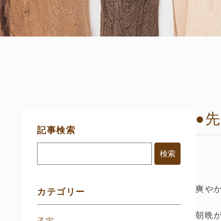
●
サ
記事検索
イ
ド
メ
ニ
ュ
ー
爽や
カテゴリー
朝晩