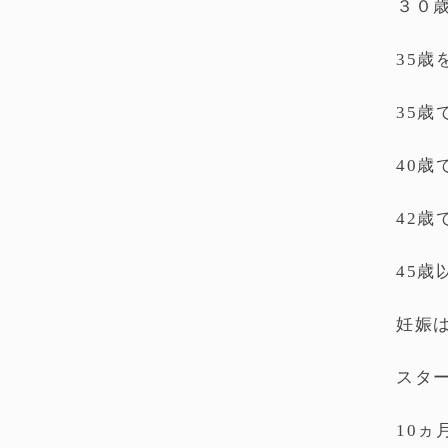
３０
35
35歳
40歳
42歳
45歳
妊娠
スタ
10