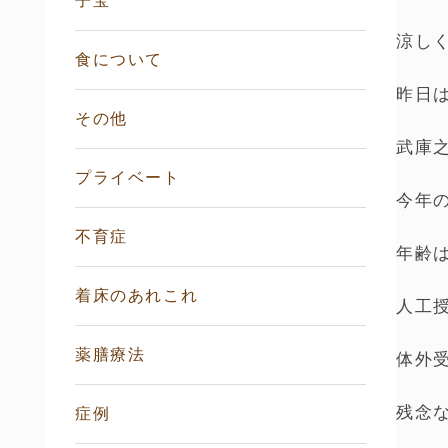
子宝
涼しく
食について
昨日
その他
武庫
プライベート
今年
不育症
年齢は
着床のあれこれ
人工授
薬膳療法
体外
残念
症例