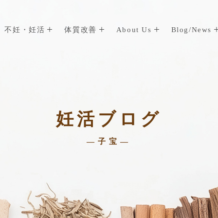
不妊・妊活
体質改善
About Us
Blog/News
妊活ブログ
—子宝—