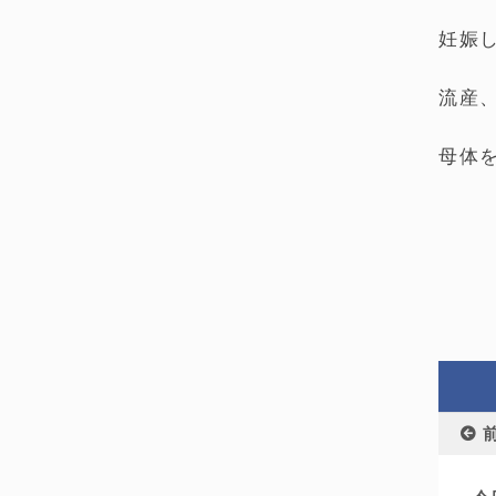
妊娠
流産
母体