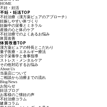
HOME
不妊・妊活
不妊・妊活TOP
不妊治療（漢方薬ピュアのアプローチ）
妊娠しやすい体づくり
妊娠中の栄養とミネラル
産後の心と体のケア
不妊治療でのよくあるお悩み
体質改善
体質改善TOP
漢方薬ピュアの特長とこだわり
量子医療・エネルギー療法
分子栄養学と食事指導
ストレス・メンタルケア
その他対応するお悩み
About Us
当薬店について
ご相談から治療までの流れ
Blog/News
お知らせ
妊活ブログ
お客様のご懐妊の声
不妊治療コラム
健康コラム