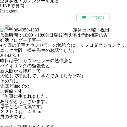
空き状況・カレンダーを見る
LINEで質問
Instagram
LINEで質問
空き状況・カレンダーを見る
06-4950-4333
定休日
水曜・祝日
営業時間：10:00～18:00(日曜12時以降は予約相談のみ)
妊活ブログ
—子宝—
●今回の子宝カウンセラーの勉強会は、リプロダクションクリ
ニック大阪 松林先生のお話でした。
2014.03.10
昨日は子宝カウンセラーの勉強会と
バイオリンクの勉強会と
新大阪から神戸まで、
大忙しで移動して、学んできました(^∇^)
その前に、
先ほどlineでの、
ご連絡です。
『無事に生まれました。
ありがとうございます。
母子ともに元気です。
３２００ｇ、４９㎝
男の子です』
地元のお客様のＹさんです。