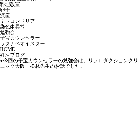
料理教室
卵子
流産
ミトコンドリア
染色体異常
勉強会
子宝カウンセラー
ワタナベオイスター
HOME
妊活ブログ
●今回の子宝カウンセラーの勉強会は、リプロダクションクリ
ニック大阪 松林先生のお話でした。
不妊‧妊活
体質改善
不妊治療TOP
体質改善TOP
不妊治療
漢⽅薬ピュアの特長とこだわり
妊娠しやすい体づくり
量⼦医療‧エネルギー療法
妊娠中の栄養とミネラル
分⼦栄養学と⾷事指導
産後の⼼と体のケア
ストレス‧メンタルケア
不妊治療でのよくある悩み
ダイエット
その他対応するお悩み
子どもの腸活相談
About Us
お問い合わせ