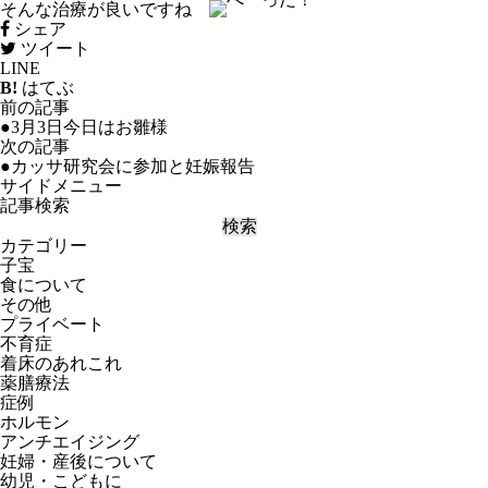
そんな治療が良いですね
シェア
ツイート
LINE
B!
はてぶ
前の記事
●3月3日今日はお雛様
次の記事
●カッサ研究会に参加と妊娠報告
サイドメニュー
記事検索
カテゴリー
子宝
食について
その他
プライベート
不育症
着床のあれこれ
薬膳療法
症例
ホルモン
アンチエイジング
妊婦・産後について
幼児・こどもに