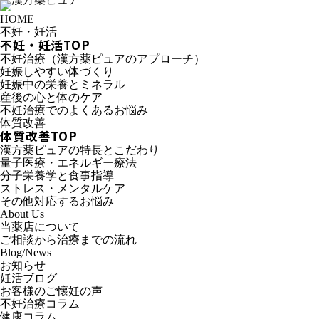
HOME
不妊・妊活
不妊・妊活TOP
不妊治療（漢方薬ピュアのアプローチ）
妊娠しやすい体づくり
妊娠中の栄養とミネラル
産後の心と体のケア
不妊治療でのよくあるお悩み
体質改善
体質改善TOP
漢方薬ピュアの特長とこだわり
量子医療・エネルギー療法
分子栄養学と食事指導
ストレス・メンタルケア
その他対応するお悩み
About Us
当薬店について
ご相談から治療までの流れ
Blog/News
お知らせ
妊活ブログ
お客様のご懐妊の声
不妊治療コラム
健康コラム