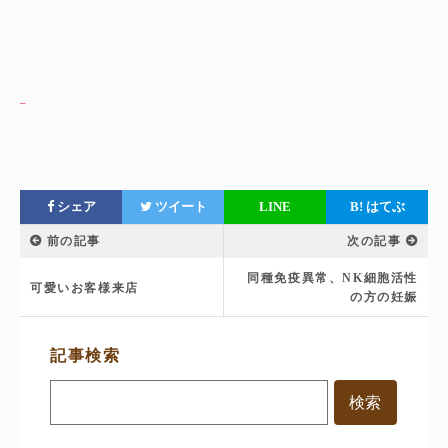
シェア
ツイート
LINE
B!
はてぶ
前の記事
次の記事
同種免疫異常、NK細胞活性
可愛いお客様来店
の方の妊娠
サ
記事検索
イ
ド
メ
ニ
ュ