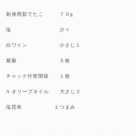
刺身用茹でたこ ７０g
塩 少々
白ワイン 小さじ１
紫蘇 ５枚
チャック付密閉袋 １枚
A オリーブオイル 大さじ２
塩昆布 １つまみ