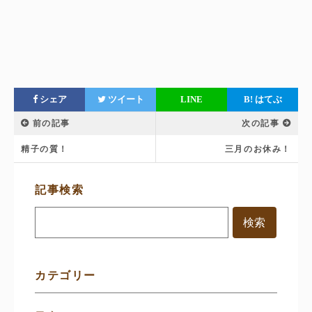
シェア
ツイート
LINE
B!
はてぶ
前の記事
次の記事
精子の質！
三月のお休み！
サ
記事検索
イ
ド
メ
ニ
ュ
ー
カテゴリー